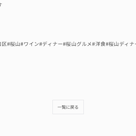
す
ンス#昭和区#桜山#ワイン#ディナー#桜山グルメ#洋食#桜山デ
一覧に戻る